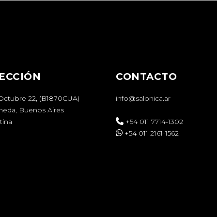
ECCIÓN
CONTACTO
 Octubre 22, (B1870CUA)
info@salonica.ar
aneda, Buenos Aires
tina
+54 011 7714-1302
+54 011 2161-1562