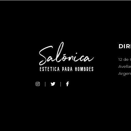
DIR
12 de
Avell
Argen