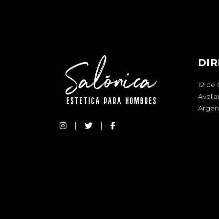
DIR
12 de
Avell
Argen