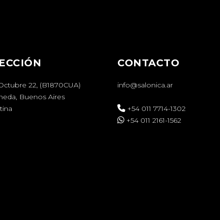
ECCIÓN
CONTACTO
 Octubre 22, (B1870CUA)
info@salonica.ar
aneda, Buenos Aires
tina
+54 011 7714-1302
+54 011 2161-1562